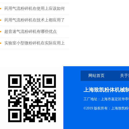
些安全规程？
药用气流粉碎机在使用上应该如何
进行正确操作？
药用气流粉碎机在技术上都应用了
哪些创新点？
超音速气流粉碎机有哪些优点
实验室小型微粉碎机在实际应用上
有五大特点
网站首页
关于
上海致凯粉体机械
工厂地址：上海市嘉定区华亭
©2019 版权所有：上海致